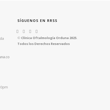
SÍGUENOS EN RRSS
z
©
Clínica Oftalmología Orduna 2025.
rda
Todos los Derechos Reservados
una.co
:00pm