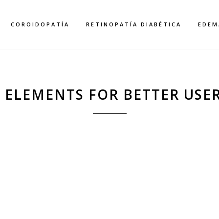
COROIDOPATÍA
RETINOPATÍA DIABÉTICA
EDEM
 ELEMENTS FOR BETTER USE
CLIENTS CAROUSE
Home
>
Clients Carousel