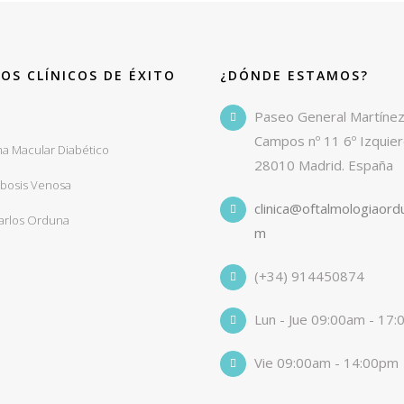
OS CLÍNICOS DE ÉXITO
¿DÓNDE ESTAMOS?
o
Paseo General Martíne
Campos nº 11 6º Izquie
a Macular Diabético
28010 Madrid. España
bosis Venosa
clinica@oftalmologiaord
Carlos Orduna
m
(+34) 914450874
Lun - Jue 09:00am - 17
Vie 09:00am - 14:00pm