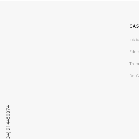
CAS
Inici
Edem
Trom
Dr- 
(+34) 914450874