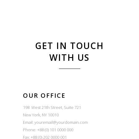
GET IN TOUCH
WITH US
OUR OFFICE
198 West 21th Street, Suite 721
New York, NY 10010
Email: youremail@yourdomain.com
Phone: +88 (0) 101 0000 000
Fax: +88 (0) 202 0000 001