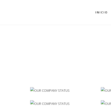
INICIO
OU
ST
OU
Typi no
ST