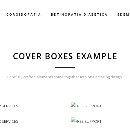
COROIDOPATÍA
RETINOPATÍA DIABÉTICA
EDEM
COVER GALLERIE
COVER BOXES EXAMPLE
Carefully crafted elements come together into one amazing design.
R COMPANY
OUR SERVICES
ATUS
Typi non habent claritatem insitam
R COMPANY
OUR SERVICES
usus legentis in iis qui facit eorum
n habent claritatem insitam; est
ATUS