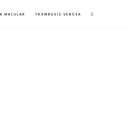
A MACULAR
TROMBOSIS VENOSA
S
FREE SUPPORT
; est
Typi non habent claritatem insitam; est
FREE SUPPORT
usus legentis in iis qui facit eorum