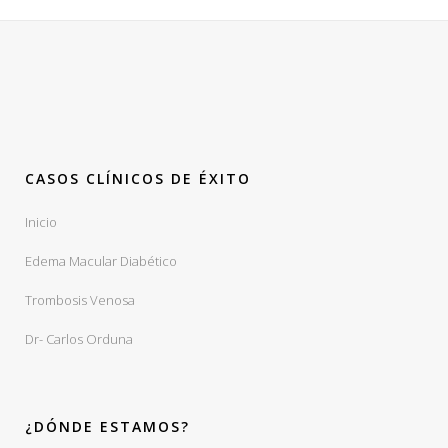
CASOS CLÍNICOS DE ÉXITO
Inicio
Edema Macular Diabético
Trombosis Venosa
Dr- Carlos Orduna
¿DÓNDE ESTAMOS?