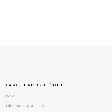
littera gothica, quam nunc
putamus parum claram.
Rick Hammer - Globe Corp.
CASOS CLÍNICOS DE ÉXITO
Inicio
Edema Macular Diabético