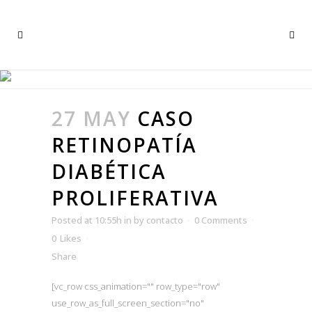
ARCHIVE
27 MAY
CASO
RETINOPATÍA
DIABÉTICA
PROLIFERATIVA
Posted at 10:55h
in
by
contacto
0 Comments
0
Likes
Share
[vc_row css_animation="" row_type="row"
use_row_as_full_screen_section="no"