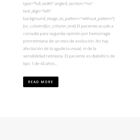
type="full_width" angled_section="no"
text_align="left"
background_image_as_pattern="without_pattern"]
[vc_column][vc_column_text] El paciente acude a
consulta para segunda opinión por hemorragia
prerretiniana de un mes de evolución. No hay
afectación de la agudeza visual, ni de la
sensibilidad retiniana. El paciente es diabético de
tipo 1 de 43 años...
READ MORE