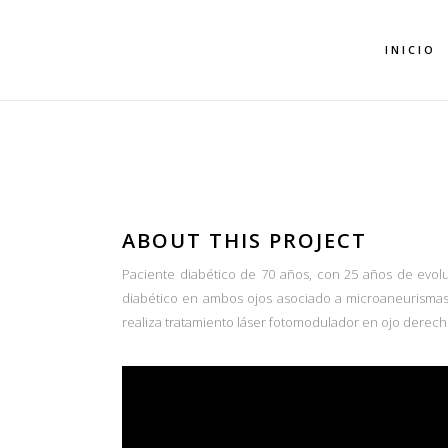
INICIO
CASO E
ABOUT THIS PROJECT
Paciente diabético de 70 años, con 25 años de evol
diabético en ambos ojos asociado a microaneurismas 
realiza tratamiento láser fotomodulador en ojo derec