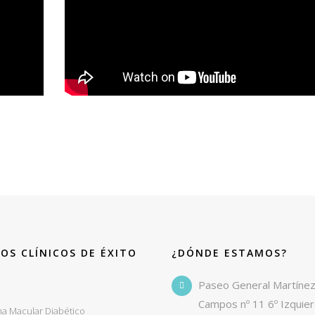
OS CLÍNICOS DE ÉXITO
¿DÓNDE ESTAMOS?
o
Paseo General Martíne
Campos nº 11 6º Izquie
a Macular Diabético