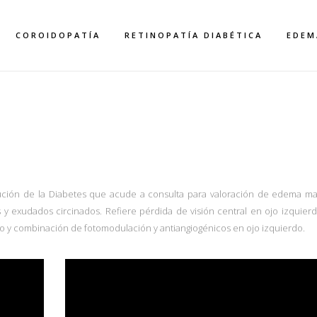
COROIDOPATÍA
RETINOPATÍA DIABÉTICA
EDEM
DEMA MACULAR DI
ución de la Diabetes que acude a consulta para valoración de edema ma
y exudados circinados. Refiere pérdida de visión central en ojo izquierd
ho y combinación de fotomodulación y antiangiogénicos en ojo izquierdo.