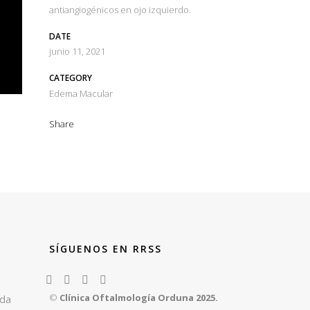
antiangiogénicos en ojo izquierdo.
DATE
junio 11, 2021
CATEGORY
Edema Macular
Share
SÍGUENOS EN RRSS
z
©
Clínica Oftalmología Orduna 2025.
rda