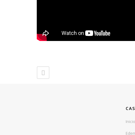
CAS
Inici
Edem