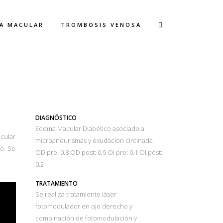
A MACULAR
TROMBOSIS VENOSA
ABÉTICO
DIAGNÓSTICO
Edema Macular Diabético asociado a
cular
microaneurismas y exudación circinada
o. Se
OD pre: 0.8 OD.post: 0.9 OI pre: 0.1 OI post:
0.2
TRATAMIENTO
Se realiza tratamiento láser
fotomodulador en ojo derecho y
combinación de fotomodulación y