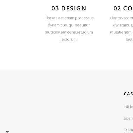
03 DESIGN
02 C
Claritas est etiam processus
Claritas est 
dynamicus, qui sequitur
dynamicus,
mutationem consuetudium
mutationem
lectorum.
lec
CAS
Inici
Edem
Trom