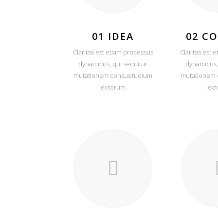
01 IDEA
02 C
Claritas est etiam processus
Claritas est 
dynamicus, qui sequitur
dynamicus,
mutationem consuetudium
mutationem
lectorum.
lec