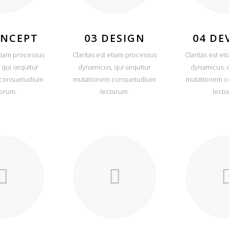
ONCEPT
03 DESIGN
04 DE
etiam processus
Claritas est etiam processus
Claritas est e
 qui sequitur
dynamicus, qui sequitur
dynamicus, q
 consuetudium
mutationem consuetudium
mutationem c
torum.
lectorum.
lecto