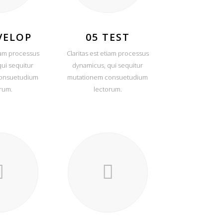
VELOP
05 TEST
tiam processus
Claritas est etiam processus
ui sequitur
dynamicus, qui sequitur
onsuetudium
mutationem consuetudium
rum.
lectorum.