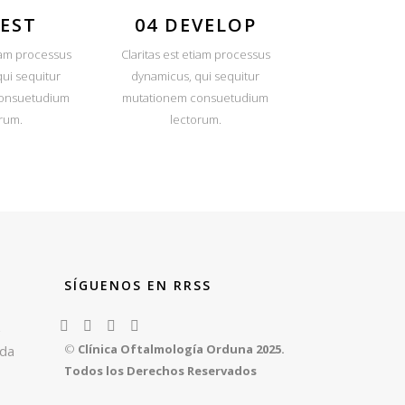
TEST
04 DEVELOP
tiam processus
Claritas est etiam processus
ui sequitur
dynamicus, qui sequitur
onsuetudium
mutationem consuetudium
rum.
lectorum.
SÍGUENOS EN RRSS
z
©
Clínica Oftalmología Orduna 2025.
rda
Todos los Derechos Reservados