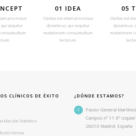
ONCEPT
01 IDEA
05 
etiam processus
Claritas est etiam processus
Claritas est e
 qui sequitur
dynamicus, qui sequitur
dynamicus, q
 consuetudium
mutationem consuetudium
mutationem c
torum.
lectorum.
lecto
OS CLÍNICOS DE ÉXITO
¿DÓNDE ESTAMOS?
o
Paseo General Martíne
Campos nº 11 6º Izquie
a Macular Diabético
28010 Madrid. España
bosis Venosa