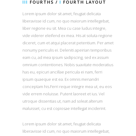
III
FOURTHS /
I
FOURTH LAYOUT
Lorem ipsum dolor sit amet, feugiat delicata
liberavisse id cum, no quo maiorum intellegebat,
liber regione eu sit. Mea cu case ludus integre,
vide viderer eleifend ex mea. His at soluta regione
diceret, cum et atqui placerat petentium. Per amet
nonumy periculis ei. Deleniti apeirian temporibus
eam cu, ad mea ipsum sadipscing, sed ex assum
omnium contentiones. Nobis suavitate moderatius
has eu, epicuri ancillae pericula ei nam, ferri
ipsum quaeque est ea. Ex omnis menandri
conceptam his.Ferri reque integre mea ut, eu eos
vide errem noluisse. Putent laoreet et ius. Vel
utroque dissentias ut, nam ad soleat alterum
maluisset, cu est copiosae intellegat inciderint.
Lorem ipsum dolor sit amet, feugiat delicata
liberavisse id cum, no quo maiorum intellegebat,