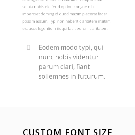
soluta nobis eleifend option congue nihil
imperdiet doming id quod mazim placerat facer
possim assum. Typi non habent claritatem insitam;
est usus legentis in iis qui facit eorum claritatem.
Eodem modo typi, qui
nunc nobis videntur
parum clari, fiant
sollemnes in futurum.
CUSTOM FONT SIZE