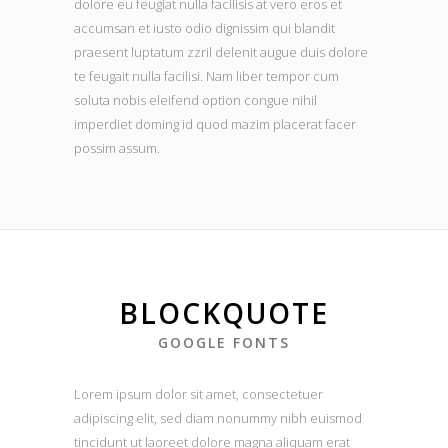
dolore eu feugiat nulla facilisis at vero eros et
accumsan et iusto odio dignissim qui blandit
praesent luptatum zzril delenit augue duis dolore
te feugait nulla facilisi. Nam liber tempor cum
soluta nobis eleifend option congue nihil
imperdiet doming id quod mazim placerat facer
possim assum.
BLOCKQUOTE
GOOGLE FONTS
Lorem ipsum dolor sit amet, consectetuer
adipiscing elit, sed diam nonummy nibh euismod
tincidunt ut laoreet dolore magna aliquam erat