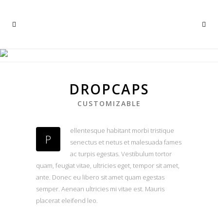
TYPOGRAPHY
Duis autem vel eum iriure dolor in hendrerit
DROPCAPS
CUSTOMIZABLE
ellentesque habitant morbi tristique
P
senectus et netus et malesuada fames
ac turpis egestas. Vestibulum tortor
quam, feugiat vitae, ultricies eget, tempor sit amet,
ante. Donec eu libero sit amet quam egestas
semper. Aenean ultricies mi vitae est. Mauris
placerat eleifend leo.