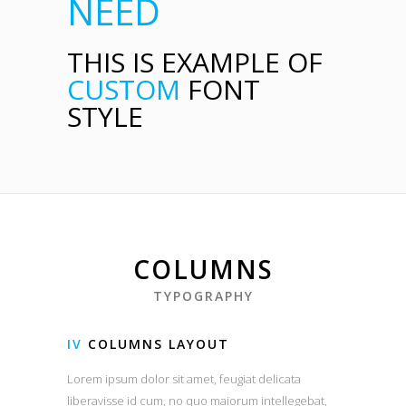
NEED
THIS IS EXAMPLE OF
CUSTOM
FONT
STYLE
COLUMNS
TYPOGRAPHY
IV
COLUMNS LAYOUT
Lorem ipsum dolor sit amet, feugiat delicata
liberavisse id cum, no quo maiorum intellegebat,