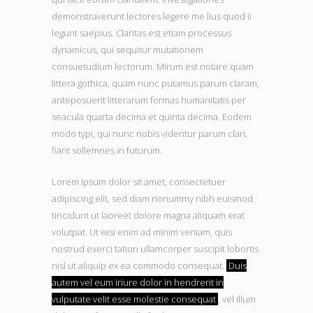
demonstraverunt lectores legere me lius quod ii
legunt saepius. Claritas est etiam processus
dynamicus, qui sequitur mutationem
consuetudium lectorum. Mirum est notare quam
littera gothica, quam nunc putamus parum claram,
anteposuerit litterarum formas humanitatis per
seacula quarta decima et quinta decima. Eodem
modo typi, qui nunc nobis videntur parum clari,
fiant sollemnes in futurum.
Lorem ipsum dolor sit amet, consectetuer
adipiscing elit, sed diam nonummy nibh euismod
tincidunt ut laoreet dolore magna aliquam erat
volutpat. Ut wisi enim ad minim veniam, quis
nostrud exerci tation ullamcorper suscipit lobortis
nisl ut aliquip ex ea commodo consequat.
Duis
autem vel eum iriure dolor in hendrerit in
vulputate velit esse molestie consequat
, vel illum