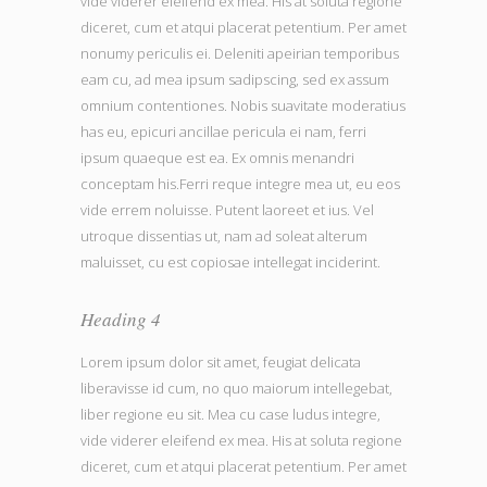
vide viderer eleifend ex mea. His at soluta regione
diceret, cum et atqui placerat petentium. Per amet
nonumy periculis ei. Deleniti apeirian temporibus
eam cu, ad mea ipsum sadipscing, sed ex assum
omnium contentiones. Nobis suavitate moderatius
has eu, epicuri ancillae pericula ei nam, ferri
ipsum quaeque est ea. Ex omnis menandri
conceptam his.Ferri reque integre mea ut, eu eos
vide errem noluisse. Putent laoreet et ius. Vel
utroque dissentias ut, nam ad soleat alterum
maluisset, cu est copiosae intellegat inciderint.
Heading 4
Lorem ipsum dolor sit amet, feugiat delicata
liberavisse id cum, no quo maiorum intellegebat,
liber regione eu sit. Mea cu case ludus integre,
vide viderer eleifend ex mea. His at soluta regione
diceret, cum et atqui placerat petentium. Per amet