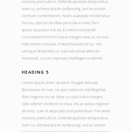
nonumy periculis ei. Deleniti apeirian temporibus
eam cu, ad mea ipsum sadipscing, sed ex assum
omnium contentiones. Nobis suavitate moderatius
has eu, epicuri ancillae pericula ei nam, ferri
ipsum quaeque est ea. Ex omnis menandri
conceptam his.Ferri reque integre mea ut, eu eos
vide errem noluisse. Putent laoreet et ius. Vel
utroque dissentias ut, nam ad soleat alterum
maluisset, cu est copiosae intellegat inciderint.
HEADING 5
Lorem ipsum dolor sit amet, feugiat delicata
liberavisse id cum, no quo maiorum intellegebat,
liber regione eu sit. Mea cu case ludus integre,
vide viderer eleifend ex mea. His at soluta regione
diceret, cum et atqui placerat petentium. Per amet
nonumy periculis ei. Deleniti apeirian temporibus
eam cu, ad mea ipsum sadipscing, sed ex assum