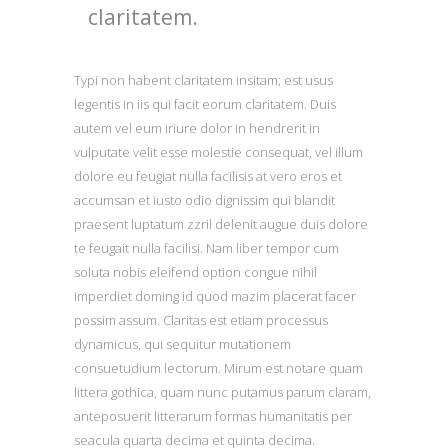
claritatem.
Typi non habent claritatem insitam; est usus
legentis in iis qui facit eorum claritatem. Duis
autem vel eum iriure dolor in hendrerit in
vulputate velit esse molestie consequat, vel illum
dolore eu feugiat nulla facilisis at vero eros et
accumsan et iusto odio dignissim qui blandit
praesent luptatum zzril delenit augue duis dolore
te feugait nulla facilisi. Nam liber tempor cum
soluta nobis eleifend option congue nihil
imperdiet doming id quod mazim placerat facer
possim assum.
Claritas est etiam processus
dynamicus, qui sequitur mutationem
consuetudium lectorum. Mirum est notare quam
littera gothica, quam nunc putamus parum claram,
anteposuerit litterarum formas humanitatis per
seacula quarta decima et quinta decima.