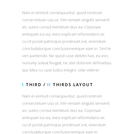
Nam ei eirmod consequuntur, quod nostrum
consectetuer usu ut. Vim veniam singulis senserit
an, sumo consul mentitum duo ea. Copiosae
antiopam ius ea, meis explicari reformidans vix
cu.Ut possit patrioque prodesset est, vivendum
concludaturque conclusionemque eam in. Sed te
veri partiendo. Ne quod case debitis has, eu eos
nonumy soleat feugiat, ne stet dolorem definiebas
qui. Mea cu case ludus integre, vide viderer.
I
THIRD /
II
THIRDS LAYOUT
Nam ei eirmod consequuntur, quod nostrum
consectetuer usu ut. Vim veniam singulis senserit
an, sumo consul mentitum duo ea. Copiosae
antiopam ius ea, meis explicari reformidans vix
cu.Ut possit patrioque prodesset est, vivendum
concludaturque conclusionemque eam in.