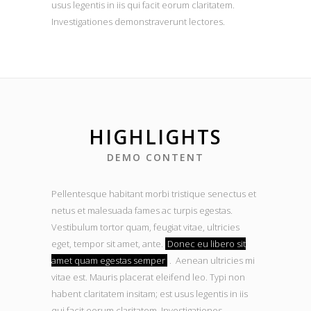
usus legentis in iis qui facit eorum claritatem.
Investigationes demonstraverunt lectores.
HIGHLIGHTS
DEMO CONTENT
Pellentesque habitant morbi tristique senectus et
netus et malesuada fames ac turpis egestas.
Vestibulum tortor quam, feugiat vitae, ultricies
eget, tempor sit amet, ante.
Donec eu libero sit
amet quam egestas semper
. Aenean ultricies mi
vitae est. Mauris placerat eleifend leo. Typi non
habent claritatem insitam; est usus legentis in iis
qui facit eorum claritatem. Investigationes