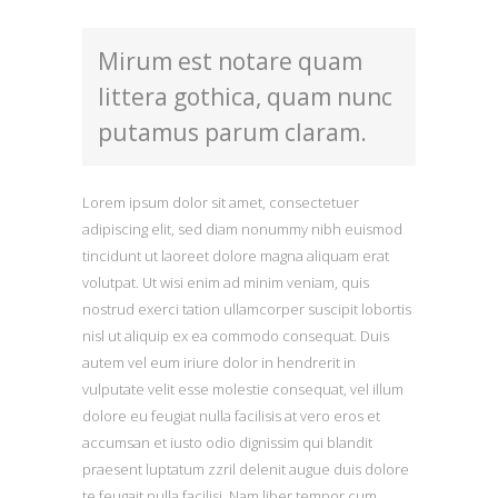
Mirum est notare quam
littera gothica, quam nunc
putamus parum claram.
Lorem ipsum dolor sit amet, consectetuer
adipiscing elit, sed diam nonummy nibh euismod
tincidunt ut laoreet dolore magna aliquam erat
volutpat. Ut wisi enim ad minim veniam, quis
nostrud exerci tation ullamcorper suscipit lobortis
nisl ut aliquip ex ea commodo consequat. Duis
autem vel eum iriure dolor in hendrerit in
vulputate velit esse molestie consequat, vel illum
dolore eu feugiat nulla facilisis at vero eros et
accumsan et iusto odio dignissim qui blandit
praesent luptatum zzril delenit augue duis dolore
te feugait nulla facilisi. Nam liber tempor cum