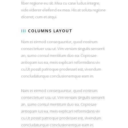
liber regione eu sit. Mea cu case ludus integre,
vide viderer eleifend ex mea. His at soluta regione
diceret, cum et atqui.
III
COLUMNS LAYOUT
Nam ei eirmod consequuntur, quod nostrum
consectetuer usu ut. Vim veniam singulis senserit
an, sumo consul mentitum duo ea. Copiosae
antiopam ius ea, meis explicari reformidans vix
cu.Ut possit patrioque prodesset est, vivendum
concludaturque conclusionemque eam in.
Nam ei eirmod consequuntur, quod nostrum
consectetuer usu ut. Vim veniam singulis senserit
an, sumo consul mentitum duo ea. Copiosae
antiopam ius ea, meis explicari reformidans vix
cu.Ut possit patrioque prodesset est, vivendum
concludaturque conclusionemque eam in.