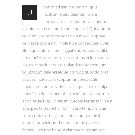
t enim ad minima veniam, quis
U
nostrum exercitationem ullam
corporis suscipit laboriosam, nisi ut
aliquid ex ea commodi consequatur? Quis autem
vel eum iure reprehenderit qui in ea voluptate
velit esse quam nihil molestiae consequatur, vel
illum qui dolorem eum fugiat quo voluptas nulla
pariatur? At vero eos et accusamus et iusto odio
dignissimos ducimus qui blanditiis praesentium
voluptatum deleniti atque corrupti quos dolores
et quas molestias excepturi sint occaecati
cupiditate non provident, similique sunt in culpa
qui officia deserunt mollitia animi, id est laborum
et dolorum fuga. Et harum quidem rerum facilis est
et expedita distinctio. Nam libero tempore, cum
soluta nobis est eligendi optio cumque nihil
impedit quo minus id quod maxime placeat
facere. Typi non habent claritatem insitam; est