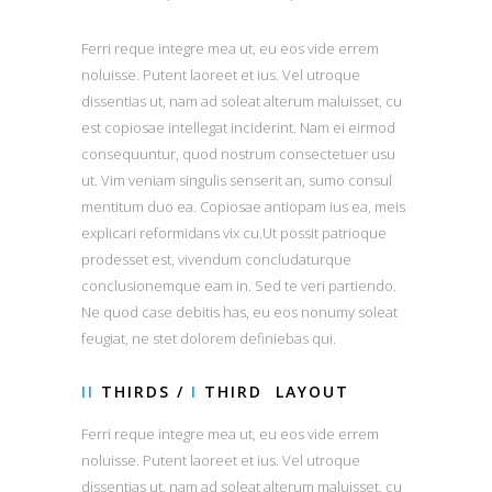
Ferri reque integre mea ut, eu eos vide errem
noluisse. Putent laoreet et ius. Vel utroque
dissentias ut, nam ad soleat alterum maluisset, cu
est copiosae intellegat inciderint. Nam ei eirmod
consequuntur, quod nostrum consectetuer usu
ut. Vim veniam singulis senserit an, sumo consul
mentitum duo ea. Copiosae antiopam ius ea, meis
explicari reformidans vix cu.Ut possit patrioque
prodesset est, vivendum concludaturque
conclusionemque eam in. Sed te veri partiendo.
Ne quod case debitis has, eu eos nonumy soleat
feugiat, ne stet dolorem definiebas qui.
II
THIRDS /
I
THIRD LAYOUT
Ferri reque integre mea ut, eu eos vide errem
noluisse. Putent laoreet et ius. Vel utroque
dissentias ut, nam ad soleat alterum maluisset, cu