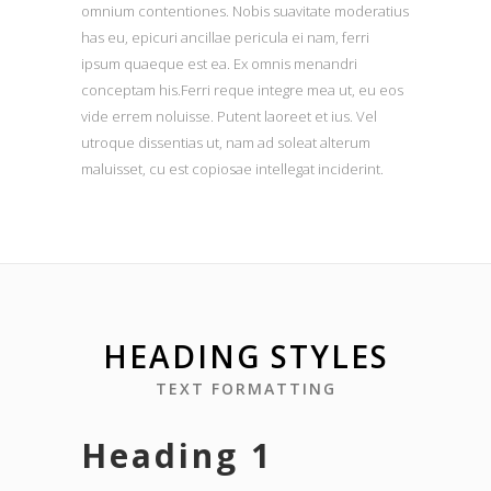
omnium contentiones. Nobis suavitate moderatius
has eu, epicuri ancillae pericula ei nam, ferri
ipsum quaeque est ea. Ex omnis menandri
conceptam his.Ferri reque integre mea ut, eu eos
vide errem noluisse. Putent laoreet et ius. Vel
utroque dissentias ut, nam ad soleat alterum
maluisset, cu est copiosae intellegat inciderint.
HEADING STYLES
TEXT FORMATTING
Heading 1