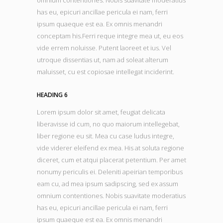
omnium contentiones. Nobis suavitate moderatius
has eu, epicuri ancillae pericula ei nam, ferri
ipsum quaeque est ea. Ex omnis menandri
conceptam his.Ferri reque integre mea ut, eu eos
vide errem noluisse. Putent laoreet et ius. Vel
utroque dissentias ut, nam ad soleat alterum
maluisset, cu est copiosae intellegat inciderint.
HEADING 6
Lorem ipsum dolor sit amet, feugiat delicata
liberavisse id cum, no quo maiorum intellegebat,
liber regione eu sit. Mea cu case ludus integre,
vide viderer eleifend ex mea. His at soluta regione
diceret, cum et atqui placerat petentium. Per amet
nonumy periculis ei. Deleniti apeirian temporibus
eam cu, ad mea ipsum sadipscing, sed ex assum
omnium contentiones. Nobis suavitate moderatius
has eu, epicuri ancillae pericula ei nam, ferri
ipsum quaeque est ea. Ex omnis menandri