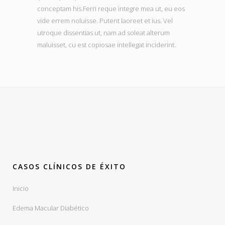
conceptam his.Ferri reque integre mea ut, eu eos
vide errem noluisse. Putent laoreet et ius. Vel
utroque dissentias ut, nam ad soleat alterum
maluisset, cu est copiosae intellegat inciderint.
CASOS CLÍNICOS DE ÉXITO
Inicio
Edema Macular Diabético