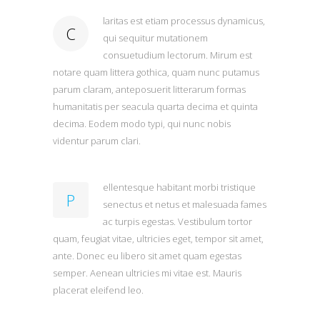
laritas est etiam processus dynamicus,
C
qui sequitur mutationem
consuetudium lectorum. Mirum est
notare quam littera gothica, quam nunc putamus
parum claram, anteposuerit litterarum formas
humanitatis per seacula quarta decima et quinta
decima. Eodem modo typi, qui nunc nobis
videntur parum clari.
ellentesque habitant morbi tristique
P
senectus et netus et malesuada fames
ac turpis egestas. Vestibulum tortor
quam, feugiat vitae, ultricies eget, tempor sit amet,
ante. Donec eu libero sit amet quam egestas
semper. Aenean ultricies mi vitae est. Mauris
placerat eleifend leo.