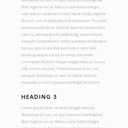
liberavisse id cum, no quo maiorum intellegebat,
liber regione eu sit. Mea cu case ludus integre,
vide viderer eleifend ex mea. His at soluta regione
diceret, cum et atqui placerat petentium. Per amet
nonumy periculis ei. Deleniti apeirian temporibus
eam cu, ad mea ipsum sadipscing, sed ex assum
omnium contentiones. Nobis suavitate moderatius
has eu, epicuri ancillae pericula ei nam, ferri
ipsum quaeque est ea. Ex omnis menandri
conceptam his.Ferri reque integre mea ut, eu eos
vide errem noluisse. Putent laoreet et ius. Vel
utroque dissentias ut, nam ad soleat alterum
maluisset, cu est copiosae intellegat inciderint.
HEADING 3
Lorem ipsum dolor sit amet, feugiat delicata
liberavisse id cum, no quo maiorum intellegebat,
liber regione eu sit. Mea cu case ludus integre,