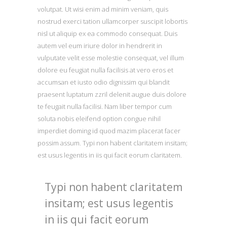
volutpat. Ut wisi enim ad minim veniam, quis
nostrud exerci tation ullamcorper suscipit lobortis
nisl ut aliquip ex ea commodo consequat. Duis
autem vel eum iriure dolor in hendrerit in
vulputate velit esse molestie consequat, vel illum
dolore eu feugiat nulla facilisis at vero eros et
accumsan et iusto odio dignissim qui blandit
praesent luptatum zzril delenit augue duis dolore
te feugait nulla facilisi. Nam liber tempor cum
soluta nobis eleifend option congue nihil
imperdiet doming id quod mazim placerat facer
possim assum. Typi non habent claritatem insitam;
est usus legentis in iis qui facit eorum claritatem.
Typi non habent claritatem
insitam; est usus legentis
in iis qui facit eorum