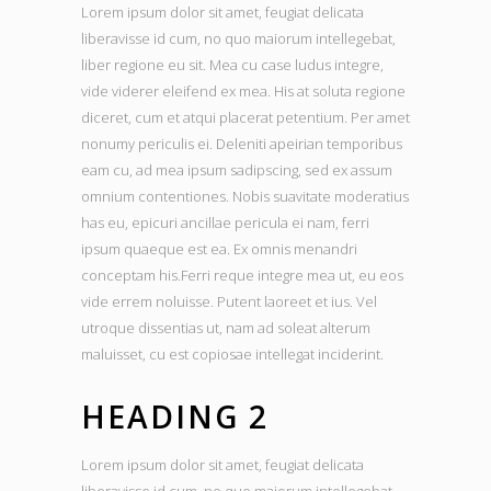
Lorem ipsum dolor sit amet, feugiat delicata
liberavisse id cum, no quo maiorum intellegebat,
liber regione eu sit. Mea cu case ludus integre,
vide viderer eleifend ex mea. His at soluta regione
diceret, cum et atqui placerat petentium. Per amet
nonumy periculis ei. Deleniti apeirian temporibus
eam cu, ad mea ipsum sadipscing, sed ex assum
omnium contentiones. Nobis suavitate moderatius
has eu, epicuri ancillae pericula ei nam, ferri
ipsum quaeque est ea. Ex omnis menandri
conceptam his.Ferri reque integre mea ut, eu eos
vide errem noluisse. Putent laoreet et ius. Vel
utroque dissentias ut, nam ad soleat alterum
maluisset, cu est copiosae intellegat inciderint.
HEADING 2
Lorem ipsum dolor sit amet, feugiat delicata