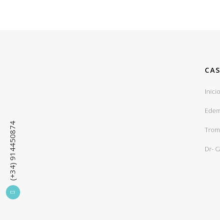
CAS
Inici
Edem
(+34) 914450874
Trom
Dr- 