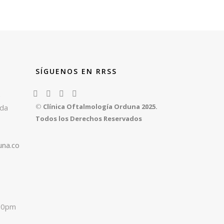
SÍGUENOS EN RRSS
z
©
Clínica Oftalmología Orduna 2025.
rda
Todos los Derechos Reservados
una.co
:00pm