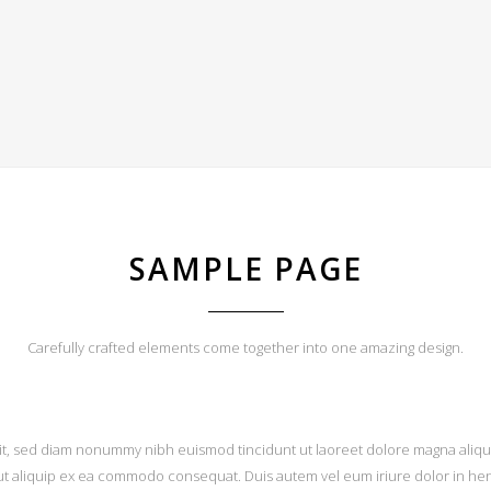
SAMPLE PAGE
Carefully crafted elements come together into one amazing design.
it, sed diam nonummy nibh euismod tincidunt ut laoreet dolore magna aliqua
l ut aliquip ex ea commodo consequat. Duis autem vel eum iriure dolor in hen