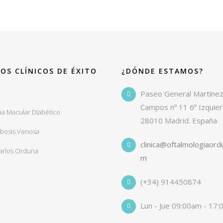
OS CLÍNICOS DE ÉXITO
¿DÓNDE ESTAMOS?
o
Paseo General Martíne
Campos nº 11 6º Izquie
a Macular Diabético
28010 Madrid. España
bosis Venosa
clinica@oftalmologiaord
Carlos Orduna
m
(+34) 914450874
Lun - Jue 09:00am - 17