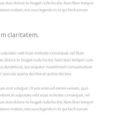
ue duis dolore te feugait nulla facilisi. Nam liber tempor
em insitam; est usus legentis in iis qui facit eorum
um claritatem.
n vulputate velit esse molestie consequat, vel illum
is dolore te feugait nulla facilisi. Nam liber tempor cum
essus dynamicus, qui sequitur mutationem consuetudium
r seacula quarta decima et quinta decima.
m erat volutpat. Ut wisi enim ad minim veniam, quis
drerit in vulputate velit esse molestie consequat, vel
ue duis dolore te feugait nulla facilisi. Nam liber tempor
em insitam; est usus legentis in iis qui facit eorum