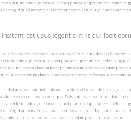
ccumsan et iusto odio dignissim qui blandit praesent luptatum zzril delenit aug
t doming id quod mazim placerat facer possim assum. Typi non habent claritat
insitam; est usus legentis in iis qui facit eor
iis qui facit eorum claritatem. Duis autem vel eum iriure dolor in hendrerit i
n et iusto odio dignissim qui blandit praesent luptatum zzril delenit augue du
doming id quod mazim placerat facer possim assum. Claritas est etiam proc
 nunc putamus parum claram, anteposuerit litterarum formas humanitatis pe
it, sed diam nonummy nibh euismod tincidunt ut laoreet dolore magna aliqua
l ut aliquip ex ea commodo consequat. Duis autem vel eum iriure dolor in hen
ccumsan et iusto odio dignissim qui blandit praesent luptatum zzril delenit aug
t doming id quod mazim placerat facer possim assum. Typi non habent claritat
 legentis in iis qui facit eorum claritatem est etiam processus dynamicus.