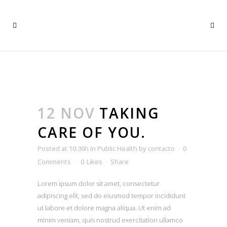
12 NOV
TAKING
CARE OF YOU.
Posted at 10:36h
in
Public Health
by
contacto
0
Comments
0
Likes
Share
Lorem ipsum dolor sit amet, consectetur
adipiscing elit, sed do eiusmod tempor incididunt
ut labore et dolore magna aliqua. Ut enim ad
minim veniam, quis nostrud exercitation ullamco