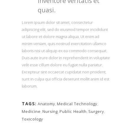
inventore veritatis et
quasi.
Lorem ipsum dolor sit amet, consectetur
adipiscing elit, sed do eiusmod tempor incididunt
ut labore et dolore magna aliqua. Ut enim ad
minim veniam, quis nostrud exercitation ullamco
laboris nisi ut aliquip ex ea commodo consequat.
Duis aute irure dolor in reprehenderit in voluptate
velit esse cillum dolore eu fugiat nulla pariatur.
Excepteur sint occaecat cupidatat non proident,
sunt in culpa qui officia deserunt mollit anim id est
laborum.
TAGS:
Anatomy
,
Medical Technology
,
Medicine
,
Nursing
,
Public Health
,
Surgery
,
Toxicology