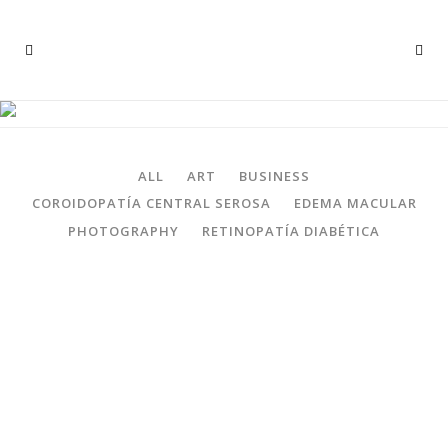
SIX COLUMNS WIDE
ALL
ART
BUSINESS
COROIDOPATÍA CENTRAL SEROSA
EDEMA MACULAR
PHOTOGRAPHY
RETINOPATÍA DIABÉTICA
ZOOM
VIEW
ZOOM
VIEW