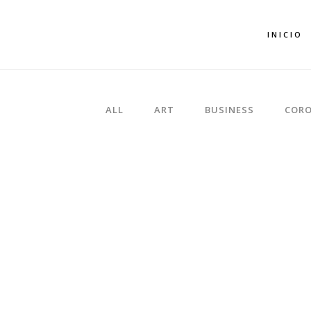
INICIO
ALL
ART
BUSINESS
CORO
ZOOM
VIEW
F
ZOOM
VIEW