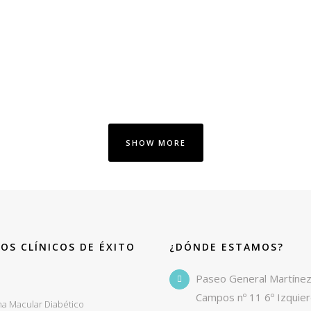
SHOW MORE
OS CLÍNICOS DE ÉXITO
¿DÓNDE ESTAMOS?
o
Paseo General Martíne
Campos nº 11 6º Izquie
a Macular Diabético