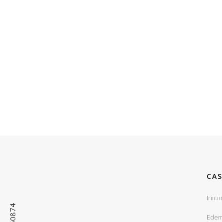
ZOOM
VIEW
CAS
Inici
Edem